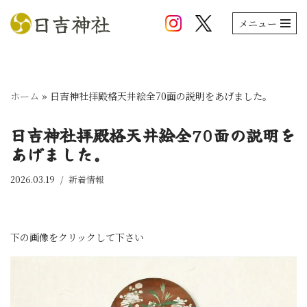
メニュー
コ
ン
テ
ン
ホーム
»
日吉神社拝殿格天井絵全70面の説明をあげました。
ツ
へ
日吉神社拝殿格天井絵全70面の説明を
ス
あげました。
キ
ッ
2026.03.19
新着情報
プ
下の画像をクリックして下さい